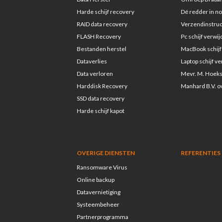
Harde schijf recovery
Dé redder in n
RAID data recovery
Verzendinstruc
FLASH Recovery
Pc schijf verwi
Bestanden herstel
MacBook schijf
Dataverlies
Laptop schijf v
Data verloren
Mevr. M. Hoek
Harddisk Recovery
Manhard B.V. 
SSD data recovery
Harde schijf kapot
OVERIGE DIENSTEN
REFERENTIES
Ransomware Virus
Online backup
Datavernietiging
Systeembeheer
Partnerprogramma