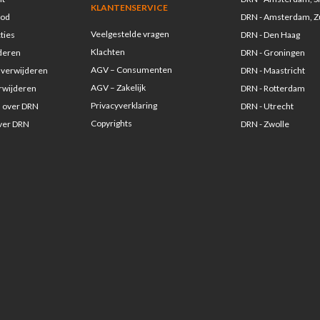
KLANTENSERVICE
ood
DRN - Amsterdam, Z
Veelgestelde vragen
ties
DRN - Den Haag
Klachten
jderen
DRN - Groningen
AGV – Consumenten
 verwijderen
DRN - Maastricht
AGV – Zakelijk
erwijderen
DRN - Rotterdam
Privacyverklaring
s over DRN
DRN - Utrecht
Copyrights
over DRN
DRN - Zwolle