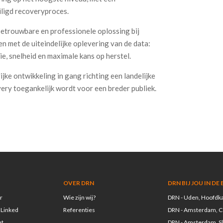
iligd recoveryproces.
betrouwbare en professionele oplossing bij
n met de uiteindelijke oplevering van de data:
tie, snelheid en maximale kans op herstel.
jke ontwikkeling in gang richting een landelijke
ery toegankelijk wordt voor een breder publiek.
OVER DRN
DRN BIJ JOU IN DE
r
Wie zijn wij?
DRN - Uden, Hoofdk
 Linked
Referenties
DRN - Amsterdam, 
nt
DRN - Amsterdam, Sl