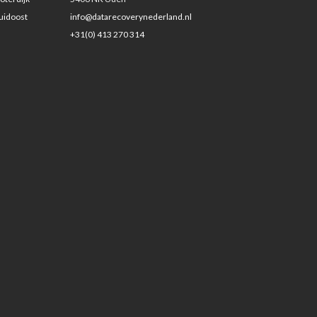
uidoost
info@datarecoverynederland.nl
+31(0) 413 270 314