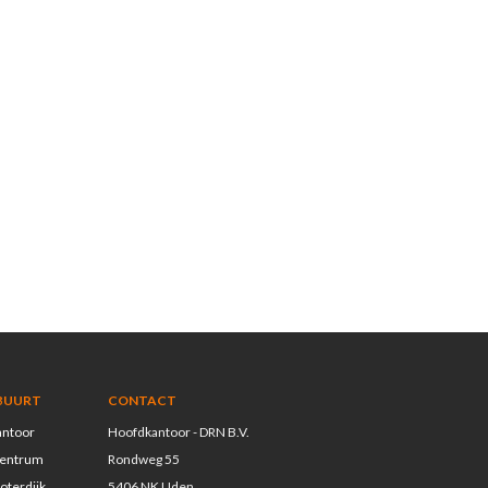
 BUURT
CONTACT
antoor
Hoofdkantoor - DRN B.V.
Centrum
Rondweg 55
oterdijk
5406 NK Uden