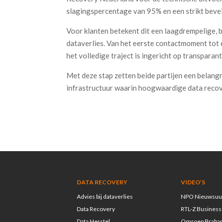
slagingspercentage van 95% en een strikt beve
Voor klanten betekent dit een laagdrempelige, 
dataverlies. Van het eerste contactmoment tot e
het volledige traject is ingericht op transparan
Met deze stap zetten beide partijen een belangri
infrastructuur waarin hoogwaardige data recov
DATA RECOVERY
VIDEO’S
Advies bij dataverlies
NPO Nieuwsuu
Data Recovery
RTL-Z Business
Data Herstel
Omroep Braba