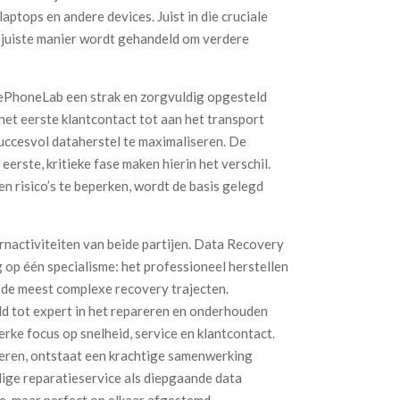
ptops en andere devices. Juist in die cruciale
e juiste manier wordt gehandeld om verdere
PhoneLab een strak en zorgvuldig opgesteld
 het eerste klantcontact tot aan het transport
succesvol dataherstel te maximaliseren. De
erste, kritieke fase maken hierin het verschil.
en risico’s te beperken, wordt de basis gelegd
nactiviteiten van beide partijen. Data Recovery
g op één specialisme: het professioneel herstellen
 de meest complexe recovery trajecten.
d tot expert in het repareren en onderhouden
erke focus op snelheid, service en klantcontact.
eren, ontstaat een krachtige samenwerking
ige reparatieservice als diepgaande data
me, maar perfect op elkaar afgestemd.