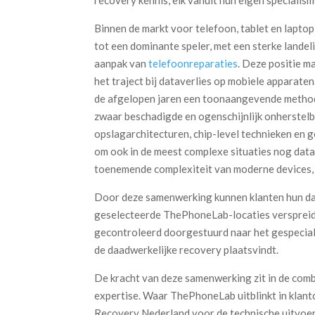
Binnen de markt voor telefoon, tablet en lapto
tot een dominante speler, met een sterke lande
aanpak van
telefoonreparaties
. Deze positie ma
het traject bij dataverlies op mobiele apparate
de afgelopen jaren een toonaangevende methodi
zwaar beschadigde en ogenschijnlijk onherstel
opslagarchitecturen, chip-level technieken en 
om ook in de meest complexe situaties nog data v
toenemende complexiteit van moderne devices, o
Door deze samenwerking kunnen klanten hun da
geselecteerde ThePhoneLab-locaties verspreid d
gecontroleerd doorgestuurd naar het gespecia
de daadwerkelijke recovery plaatsvindt.
De kracht van deze samenwerking zit in de combi
expertise. Waar ThePhoneLab uitblinkt in klant
Recovery Nederland voor de technische uitvoer