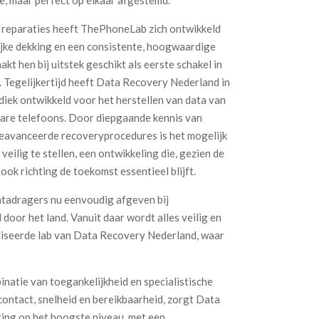
p reparaties heeft ThePhoneLab zich ontwikkeld
lijke dekking en een consistente, hoogwaardige
akt hen bij uitstek geschikt als eerste schakel in
n. Tegelijkertijd heeft Data Recovery Nederland in
ek ontwikkeld voor het herstellen van data van
bare telefoons. Door diepgaande kennis van
geavanceerde recoveryprocedures is het mogelijk
eilig te stellen, een ontwikkeling die, gezien de
ok richting de toekomst essentieel blijft.
tadragers nu eenvoudig afgeven bij
oor het land. Vanuit daar wordt alles veilig en
liseerde lab van Data Recovery Nederland, waar
natie van toegankelijkheid en specialistische
contact, snelheid en bereikbaarheid, zorgt Data
ing op het hoogste niveau, met een