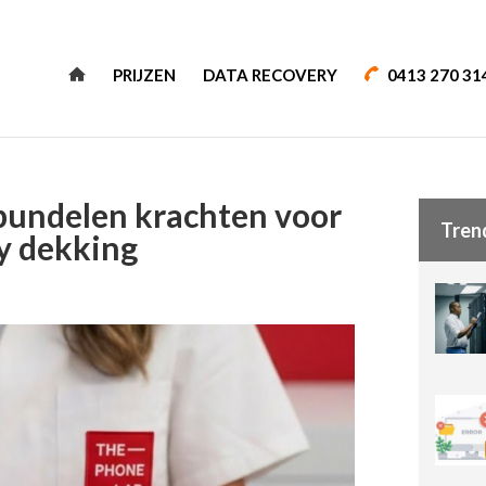
PRIJZEN
DATA RECOVERY
0413 270 31
undelen krachten voor
Tren
ry dekking