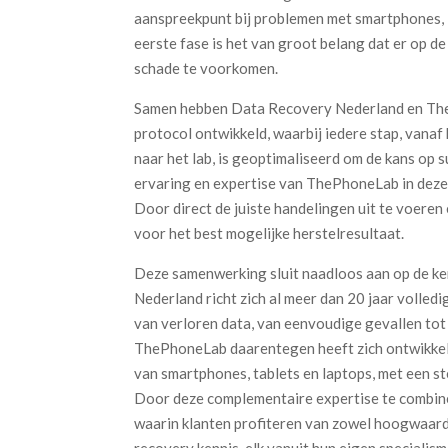
aanspreekpunt bij problemen met smartphones, la
eerste fase is het van groot belang dat er op d
schade te voorkomen.
Samen hebben Data Recovery Nederland en The
protocol ontwikkeld, waarbij iedere stap, vanaf
naar het lab, is geoptimaliseerd om de kans op 
ervaring en expertise van ThePhoneLab in deze e
Door direct de juiste handelingen uit te voeren 
voor het best mogelijke herstelresultaat.
Deze samenwerking sluit naadloos aan op de ker
Nederland richt zich al meer dan 20 jaar volledi
van verloren data, van eenvoudige gevallen tot
ThePhoneLab daarentegen heeft zich ontwikkel
van smartphones, tablets en laptops, met een st
Door deze complementaire expertise te combin
waarin klanten profiteren van zowel hoogwaard
recovery kennis, elk vanuit hun eigen specialis