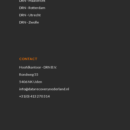
DRN - Maastricht
DRN - Rotterdam
DRN - Utrecht
DRN - Zwolle
CONTACT
Hoofdkantoor - DRN B.V.
Rondweg 55
5406 NK Uden
info@datarecoverynederland.nl
+31(0) 413 270 314