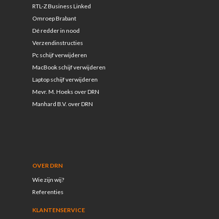
RTL-Z Business Linked
Omroep Brabant
Dé redder in nood
Verzendinstructies
Pc schijf verwijderen
MacBook schijf verwijderen
Laptop schijf verwijderen
Mevr. M. Hoeks over DRN
Manhard B.V. over DRN
OVER DRN
Wie zijn wij?
Referenties
KLANTENSERVICE