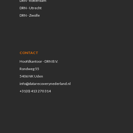
DRN - Rotterdam
DRN - Utrecht
DRN - Zwolle
CONTACT
Hoofdkantoor - DRN B.V.
Rondweg 55
5406 NK Uden
info@datarecoverynederland.nl
+31(0) 413 270 314