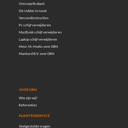
Omroep Brabant
Dé redder in nood
Verzendinstructies
Pc schijf verwijderen
MacBook schijf verwijderen
Laptop schijf verwijderen
Mevr. M. Hoeks over DRN
Manhard B.V. over DRN
OVER DRN
Wie zijn wij?
Referenties
KLANTENSERVICE
Veelgestelde vragen