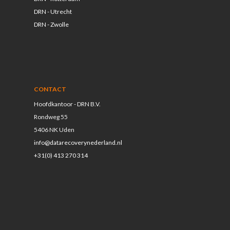
DRN - Utrecht
DRN - Zwolle
CONTACT
Hoofdkantoor - DRN B.V.
Rondweg 55
5406 NK Uden
info@datarecoverynederland.nl
+31(0) 413 270 314