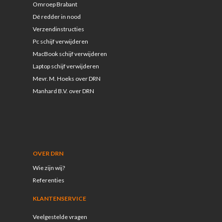
Omroep Brabant
Dé redder in nood
Verzendinstructies
Pc schijf verwijderen
MacBook schijf verwijderen
Laptop schijf verwijderen
Mevr. M. Hoeks over DRN
Manhard B.V. over DRN
OVER DRN
Wie zijn wij?
Referenties
KLANTENSERVICE
Veelgestelde vragen