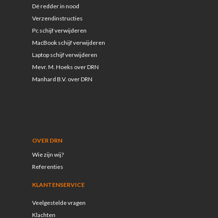
Dé redder in nood
Verzendinstructies
Pc schijf verwijderen
MacBook schijf verwijderen
Laptop schijf verwijderen
Mevr. M. Hoeks over DRN
Manhard B.V. over DRN
OVER DRN
Wie zijn wij?
Referenties
KLANTENSERVICE
Veelgestelde vragen
Klachten