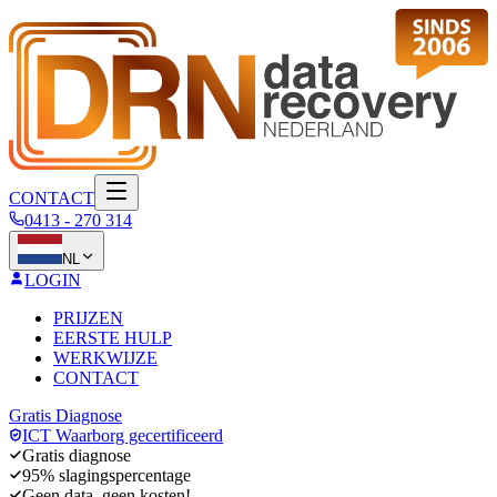
CONTACT
0413 - 270 314
NL
LOGIN
PRIJZEN
EERSTE HULP
WERKWIJZE
CONTACT
Gratis Diagnose
ICT Waarborg gecertificeerd
Gratis diagnose
95% slagingspercentage
Geen data, geen kosten!