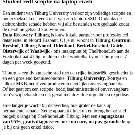
Student redt scriptie na laptop-crash
Een student van Tilburg University verloor zijn volledige scriptie en
onderzoeksdata na een crash van zijn laptop-SSD. Ondanks de
elektronische schade hebben wij alle bestanden teruggehaald zodat
de deadline gehaald kon worden.
Data Recovery Tilburg
is jouw lokale partner voor professioneel
dataherstel in Noord-Brabant. Of je nu woont in
Tilburg Centrum
,
Reeshof
,
Tilburg Noord
,
Udenhout
,
Berkel-Enschot
,
Goirle
,
Oisterwijk
of
Waalwijk
- ons intakepunt bij ThePhoneLab aan de
Frederikstraat 41 ligt midden in het winkelhart van Tilburg en is 7
dagen per week geopend.
Tilburg is een dynamische stad met een rijke industriële geschiedenis
en een groeiend kenniseconomie.
Tilburg University
,
Fontys
en
talloze MKB-bedrijven produceren dagelijks onvervangbare data.
Of het gaat om een scriptie, bedrijfsadministratie of onvervangbare
foto's: wij behandelen elk geval met dezelfde urgentie en expertise.
Hoe langer je wacht bij dataverlies, hoe groter de kans op
permanente schade. Zet je apparaat direct uit en breng het zo snel
mogelijk langs bij ThePhoneLab Tilburg. Met een
slagingskans
van 95%
,
gratis diagnose
en onze
no cure, no pay garantie
loop
je bij ons geen enkel risico.