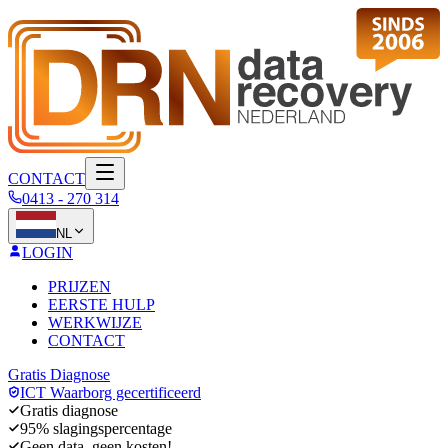
CONTACT
0413 - 270 314
NL
LOGIN
PRIJZEN
EERSTE HULP
WERKWIJZE
CONTACT
Gratis Diagnose
ICT Waarborg gecertificeerd
Gratis diagnose
95% slagingspercentage
Geen data, geen kosten!