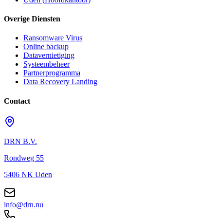
Overige Diensten
Ransomware Virus
Online backup
Datavernietiging
Systeembeheer
Partnerprogramma
Data Recovery Landing
Contact
DRN B.V.
Rondweg 55
5406 NK Uden
info@drn.nu