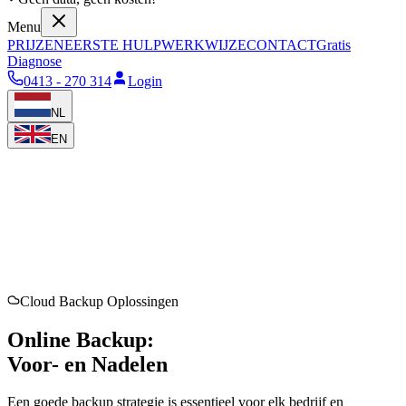
Menu
PRIJZEN
EERSTE HULP
WERKWIJZE
CONTACT
Gratis
Diagnose
0413 - 270 314
Login
NL
EN
Cloud Backup Oplossingen
Online Backup:
Voor- en Nadelen
Een goede backup strategie is essentieel voor elk bedrijf en