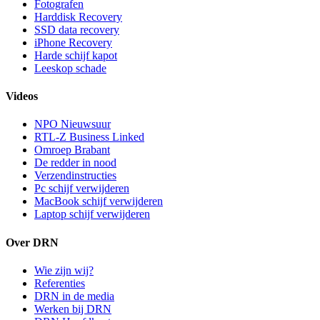
Fotografen
Harddisk Recovery
SSD data recovery
iPhone Recovery
Harde schijf kapot
Leeskop schade
Videos
NPO Nieuwsuur
RTL-Z Business Linked
Omroep Brabant
De redder in nood
Verzendinstructies
Pc schijf verwijderen
MacBook schijf verwijderen
Laptop schijf verwijderen
Over DRN
Wie zijn wij?
Referenties
DRN in de media
Werken bij DRN